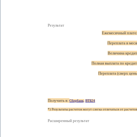
Результат
Ежемесячный плат
Переплата в мес
Величина креди
Полная выплата по креди
Переплата (сверх цен
Получить в:
Сбербанк,
ВТБ24
*) Результаты расчетов могут слегка отличаться от расчет
Расширенный результат