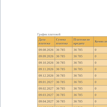
График платежей
Дата
Сумма
Платежи по
Комисси
платежа
платежа
кредиту
09.08.2026
36 785
36 785
0
09.09.2026
36 785
36 785
0
09.10.2026
36 785
36 785
0
09.11.2026
36 785
36 785
0
09.12.2026
36 785
36 785
0
09.01.2027
36 785
36 785
0
09.02.2027
36 785
36 785
0
09.03.2027
36 785
36 785
0
09.04.2027
36 785
36 785
0